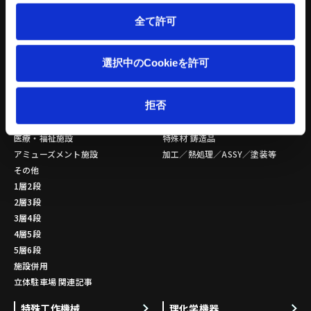
トリートメントプロ
全て許可
環境設備 関連記事
立体駐車場
金属素形材
選択中のCookieを許可
公共施設
量産品
拒否
商業施設
小ロット品
営業用
複雑形状
医療・福祉施設
特殊材 鋳造品
アミューズメント施設
加工／熱処理／ASSY／塗装等
その他
1層2段
2層3段
3層4段
4層5段
5層6段
施設併用
立体駐車場 関連記事
特殊工作機械
理化学機器