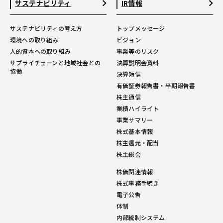
サステナビリティ
IR情報
サステナビリティの考え方
トップメッセージ
環境への取り組み
ビジョン
人的資本への取り組み
事業等のリスク
サプライチェーンと地域社会との
決算説明会資料
協働
決算短信
有価証券報告書・半期報告書
株主通信
業績ハイライト
事業サマリー
株式基本情報
株主還元・配当
株主総会
株価関連情報
株式事務手続き
電子公告
体制
内部統制システム