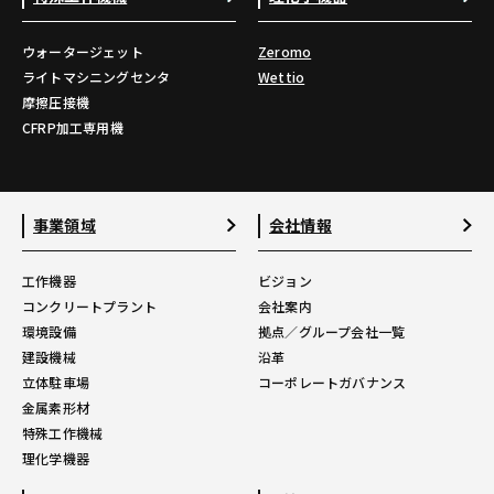
ウォータージェット
Zeromo
ライトマシニングセンタ
Wettio
摩擦圧接機
CFRP加工専用機
事業領域
会社情報
工作機器
ビジョン
コンクリートプラント
会社案内
環境設備
拠点／グループ会社一覧
建設機械
沿革
立体駐車場
コーポレートガバナンス
金属素形材
特殊工作機械
理化学機器