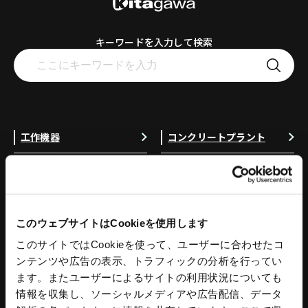
キーワードを入力して検索
工作機器
コンクリートプラント
スタンダードチャック
コンクリートプラント
アドバンスチャック
コンクリートミキサ
ハンドチャック
操作盤
チャック部品
プラント水処理設備
このウェブサイトはCookieを使用します
把握力計
プラント付帯設備
このサイトではCookieを使って、ユーザーに合わせたコ
回転シリンダ
トリートメントプロ
ンテンツや広告の表示、トラフィックの分析を行ってい
NC円テーブル
コンクリートプラント 関連記事
ます。またユーザーによるサイトの利用状況についても
NC円テーブルオプション
情報を収集し、ソーシャルメディアや広告配信、データ
パワーバイス