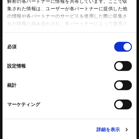
解析の各パートナーに情報を共有しています。ここで収
バイス部品
集された情報は、ユーザーが各パートナーに提供した他
ワークグリッパ
の情報や各パートナーのサービスを使用した際に収集さ
ロボットアクセサリー
れた情報と組み合わされ、各パートナーによって使用さ
自動化ソリューション
れることがあります。
カタログダウンロード
各種チラシダウンロード
同
生産終了品のご案内
必須
意
工作機器 関連コンテンツ
の
選
環境設備
建設機械
設定情報
択
リサイクルプラントシステム
タワークレーン - ビルマンシリーズ
統計
バッチ式混練造粒機シリーズ
特殊機械
バッチ式産業用混練機シリーズ
建設機械 関連記事
連続式混合機
マーケティング
ペレット成形機
もみがら成形機
もみがら粉砕機
詳細を表示
衝撃式粉砕乾燥機
縦型固液分離装置