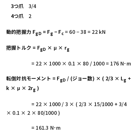
3つ爪
3/4
4つ爪
2
動的把握力 F
= F
− F
= 60 − 38 = 22 kN
gD
g
c
把握トルク = F
× μ × r
gD
g
= 22 × 1000 × 0.1 × 80 / 1000 = 176 N･m
転倒対抗モーメント = F
/ (ジョー数) × ( 2/3 × L
+
gD
g
k × μ × 2r
)
g
= 22 × 1000 / 3 × ( 2/3 × 15/1000 + 3/4
× 0.1 × 2 × 80/1000 )
= 161.3 N･m