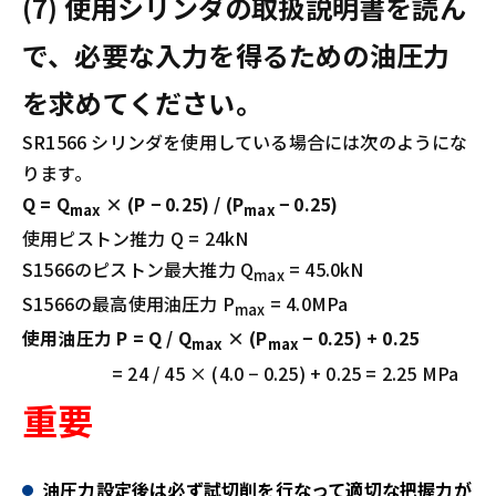
(7) 使用シリンダの取扱説明書を読ん
で、必要な入力を得るための油圧力
を求めてください。
SR1566 シリンダを使用している場合には次のようにな
ります。
Q = Q
× (P − 0.25) / (P
− 0.25)
max
max
使用ピストン推力 Q = 24kN
S1566のピストン最大推力 Q
= 45.0kN
max
S1566の最高使用油圧力 P
= 4.0MPa
max
使用油圧力 P = Q / Q
× (P
− 0.25) + 0.25
max
max
= 24 / 45 × (4.0 − 0.25) + 0.25 = 2.25 MPa
重要
油圧力設定後は必ず試切削を行なって適切な把握力が