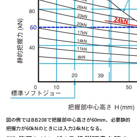
図の例ではBB208で把握部中心高さが60mm、必要静的
把握力が60kNのときには入力24kNとなる。