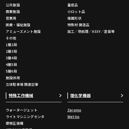
公共施設
量産品
商業施設
小ロット品
営業用
複雑形状
医療・福祉施設
特殊材 鋳造品
アミューズメント施設
加工／熱処理／ASSY／塗装等
その他
1層2段
2層3段
3層4段
4層5段
5層6段
施設併用
立体駐車場 関連記事
特殊工作機械
理化学機器
ウォータージェット
Zeromo
ライトマシニングセンタ
Wettio
摩擦圧接機