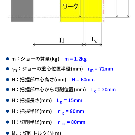
m：ジョーの質量(kg)
m = 1.2kg
r
：ジョーの重心位置半径(mm)
r
= 72mm
m
m
H：把握部中心高さ(mm)
H = 60mm
H：把握部中心から切削位置(mm)
L
= 20mm
c
H：把握長さ(mm)
L
= 15mm
g
H：把握半径(mm)
ｒ
= 80mm
g
H：切削半径(mm)
ｒ
= 80mm
ｃ
M
：切削トルク(N･m)
c