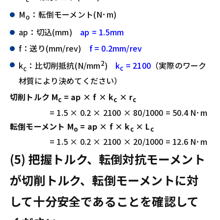
M
：転倒モーメント(N･m)
o
ap：切込(mm)
ap = 1.5mm
f：送り(mm/rev)
f = 0.2mm/rev
2
k
：比切削抵抗(N/mm
)
k
= 2100
（実際のワーク
c
c
材質により決めてください）
切削トルク M
= ap × f × k
× r
c
c
c
= 1.5 × 0.2 × 2100 × 80/1000 = 50.4 N･m
転倒モーメント M
= ap × f × k
× L
o
c
c
= 1.5 × 0.2 × 2100 × 20/1000 = 12.6 N･m
(5) 把握トルク、転倒対抗モーメント
が切削トルク、転倒モーメントに対
して十分安全であることを確認して