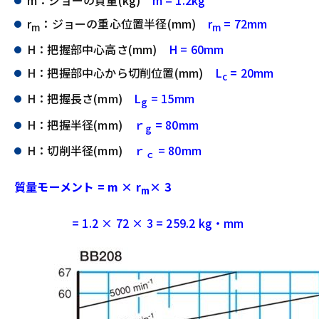
r
：ジョーの重心位置半径(mm)
r
= 72mm
m
m
H：把握部中心高さ(mm)
H = 60mm
H：把握部中心から切削位置(mm)
L
= 20mm
c
H：把握長さ(mm)
L
= 15mm
g
H：把握半径(mm)
ｒ
= 80mm
g
H：切削半径(mm)
ｒ
= 80mm
ｃ
質量モーメント = m × r
× 3
m
= 1.2 × 72 × 3 = 259.2 kg・mm