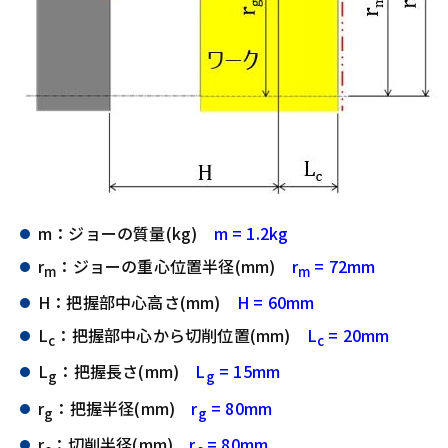
m：ジョーの質量(kg)
m = 1.2kg
r
：ジョーの重心位置半径(mm)
r
= 72mm
m
m
H：把握部中心高さ(mm)
H = 60mm
L
：把握部中心から切削位置(mm)
L
= 20mm
c
c
L
：把握長さ(mm)
L
= 15mm
g
g
r
：把握半径(mm)
r
= 80mm
g
g
r
：切削半径(mm)
r
= 80mm