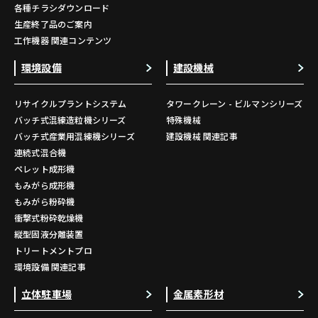
各種チラシダウンロード
生産終了品のご案内
工作機器 関連コンテンツ
環境設備
建設機械
リサイクルプラントシステム
タワークレーン - ビルマンシリーズ
バッチ式混練造粒機シリーズ
特殊機械
バッチ式産業用混練機シリーズ
建設機械 関連記事
連続式混合機
ペレット成形機
もみがら成形機
もみがら粉砕機
衝撃式粉砕乾燥機
縦型固液分離装置
トリートメントプロ
環境設備 関連記事
立体駐車場
金属素形材