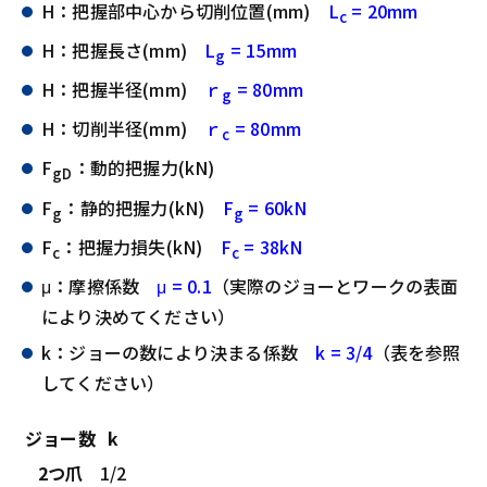
H：把握部中心から切削位置(mm)
L
= 20mm
c
H：把握長さ(mm)
L
= 15mm
g
H：把握半径(mm)
ｒ
= 80mm
g
H：切削半径(mm)
ｒ
= 80mm
c
F
：動的把握力(kN)
gD
F
：静的把握力(kN)
F
= 60kN
g
g
F
：把握力損失(kN)
F
= 38kN
c
c
μ：摩擦係数
μ = 0.1
（実際のジョーとワークの表面
により決めてください）
k：ジョーの数により決まる係数
k = 3/4
（表を参照
してください）
ジョー数
k
2つ爪
1/2