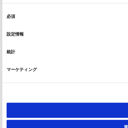
同
必須
意
の
選
設定情報
択
統計
マーケティング
選