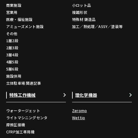
商業施設
小ロット品
営業用
複雑形状
医療・福祉施設
特殊材 鋳造品
アミューズメント施設
加工／熱処理／ASSY／塗装等
その他
1層2段
2層3段
3層4段
4層5段
5層6段
施設併用
立体駐車場 関連記事
特殊工作機械
理化学機器
ウォータージェット
Zeromo
ライトマシニングセンタ
Wettio
摩擦圧接機
CFRP加工専用機