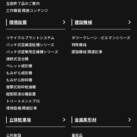
生産終了品のご案内
工作機器 関連コンテンツ
環境設備
建設機械
リサイクルプラントシステム
タワークレーン - ビルマンシリーズ
バッチ式混練造粒機シリーズ
特殊機械
バッチ式産業用混練機シリーズ
建設機械 関連記事
連続式混合機
ペレット成形機
もみがら成形機
もみがら粉砕機
衝撃式粉砕乾燥機
縦型固液分離装置
トリートメントプロ
環境設備 関連記事
立体駐車場
金属素形材
公共施設
量産品