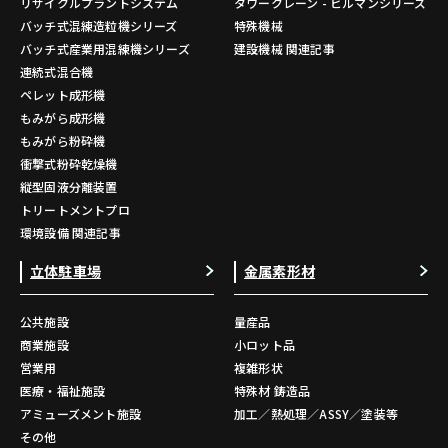
リサイクルプラントシステム
タワークレーン - ビルマンシリーズ
バッチ式混練造粒機シリーズ
特殊機械
バッチ式産業用混練機シリーズ
建設機械 関連記事
連続式混合機
ペレット成形機
もみがら成形機
もみがら粉砕機
衝撃式粉砕乾燥機
縦型固液分離装置
トリートメントプロ
環境設備 関連記事
立体駐車場
金属素形材
公共施設
量産品
商業施設
小ロット品
営業用
複雑形状
医療・福祉施設
特殊材 鋳造品
アミューズメント施設
加工／熱処理／ASSY／塗装等
その他