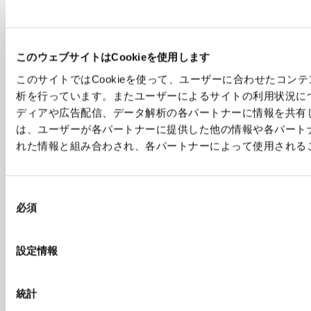
コンクリートプラント
会社案内
環境設備
拠点／グループ会社一覧
建設機械
沿革
このウェブサイトはCookieを使用します
立体駐車場
コーポレートガバナンス
金属素形材
このサイトではCookieを使って、ユーザーに合わせたコン
特殊工作機械
析を行っています。またユーザーによるサイトの利用状況に
理化学機器
ディアや広告配信、データ解析の各パートナーに情報を共有
は、ユーザーが各パートナーに提供した他の情報や各パート
サステナビリティ
IR情報
れた情報と組み合わされ、各パートナーによって使用される
サステナビリティの考え方
トップメッセージ
環境への取り組み
ビジョン
同
人的資本への取り組み
事業等のリスク
必須
意
サプライチェーンと地域社会との
決算説明会資料
の
協働
決算短信
選
設定情報
有価証券報告書・半期報告書
択
株主通信
業績ハイライト
統計
事業サマリー