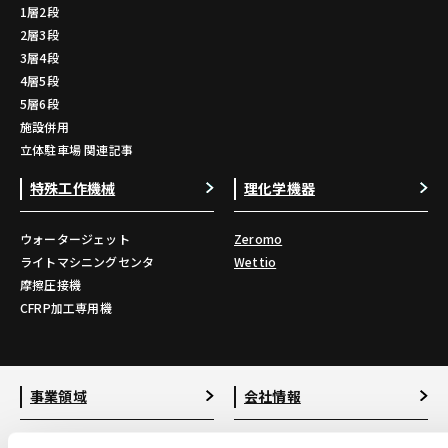
1層2段
2層3段
3層4段
4層5段
5層6段
施設併用
立体駐車場 関連記事
特殊工作機械
理化学機器
ウォータージェット
Zeromo
ライトマシニングセンタ
Wettio
摩擦圧接機
CFRP加工専用機
事業領域
会社情報
工作機器
ビジョン