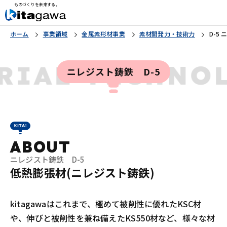
ものづくりを未来する。
ホーム
事業領域
金属素形材事業
素材開発力・技術力
D-5
RIAL TECHN
ニレジスト鋳鉄 D-5
ABOUT
ニレジスト鋳鉄 D-5
低熱膨張材(ニレジスト鋳鉄)
kitagawaはこれまで、極めて被削性に優れたKSC材
や、伸びと被削性を兼ね備えたKS550材など、様々な材