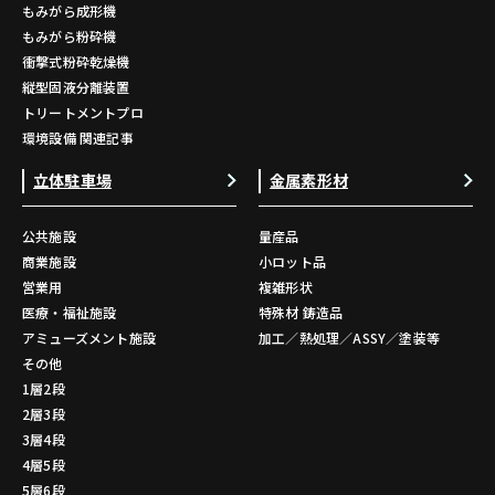
もみがら成形機
もみがら粉砕機
衝撃式粉砕乾燥機
縦型固液分離装置
トリートメントプロ
環境設備 関連記事
立体駐車場
金属素形材
公共施設
量産品
商業施設
小ロット品
営業用
複雑形状
医療・福祉施設
特殊材 鋳造品
アミューズメント施設
加工／熱処理／ASSY／塗装等
その他
1層2段
2層3段
3層4段
4層5段
5層6段