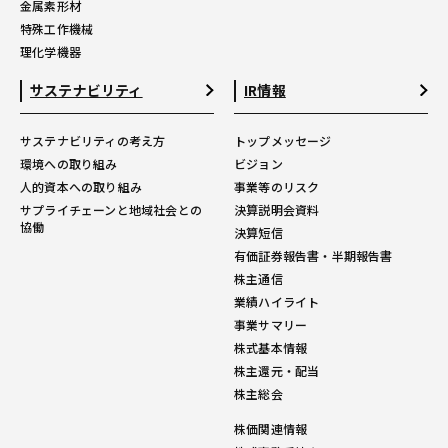
金属素形材
特殊工作機械
理化学機器
サステナビリティ
IR情報
サステナビリティの考え方
トップメッセージ
環境への取り組み
ビジョン
人的資本への取り組み
事業等のリスク
サプライチェーンと地域社会との
決算説明会資料
協働
決算短信
有価証券報告書・半期報告書
株主通信
業績ハイライト
事業サマリー
株式基本情報
株主還元・配当
株主総会
株価関連情報