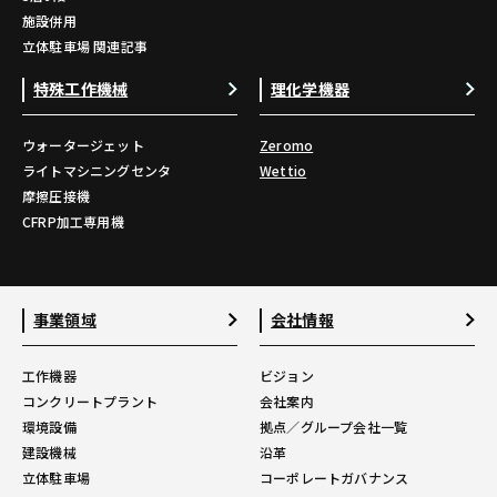
施設併用
立体駐車場 関連記事
特殊工作機械
理化学機器
ウォータージェット
Zeromo
ライトマシニングセンタ
Wettio
摩擦圧接機
CFRP加工専用機
事業領域
会社情報
工作機器
ビジョン
コンクリートプラント
会社案内
環境設備
拠点／グループ会社一覧
建設機械
沿革
立体駐車場
コーポレートガバナンス