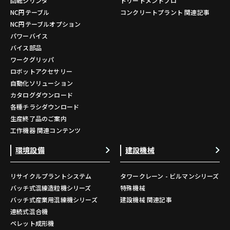
回転シリンダ
トリートメントプロ
NC円テーブル
コンクリートプラント 関連記事
NC円テーブルオプション
パワーバイス
バイス部品
ワークグリッパ
ロボットアクセサリー
自動化ソリューション
カタログダウンロード
各種チラシダウンロード
生産終了品のご案内
工作機器 関連コンテンツ
環境設備
建設機械
リサイクルプラントシステム
タワークレーン - ビルマンシリーズ
バッチ式混練造粒機シリーズ
特殊機械
バッチ式産業用混練機シリーズ
建設機械 関連記事
連続式混合機
ペレット成形機