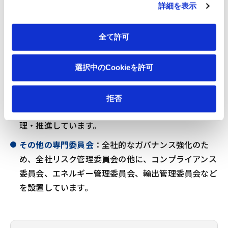
2. リスク管理
詳細を表示
リスク管理規程に基づき、全社リスク管理委員会を中核
全て許可
とする体制を構築しています。
各カンパニー・コーポレートリスク管理委員会
：各セ
選択中のCookieを許可
グメントの責任者によって構成され、気候変動に伴う
外部環境分析をもとに、環境課題に係わるリスクの特
拒否
定、評価、対応の協議・決定を行い、取り組みを管
理・推進しています。
その他の専門委員会
：全社的なガバナンス強化のた
め、全社リスク管理委員会の他に、コンプライアンス
委員会、エネルギー管理委員会、輸出管理委員会など
を設置しています。