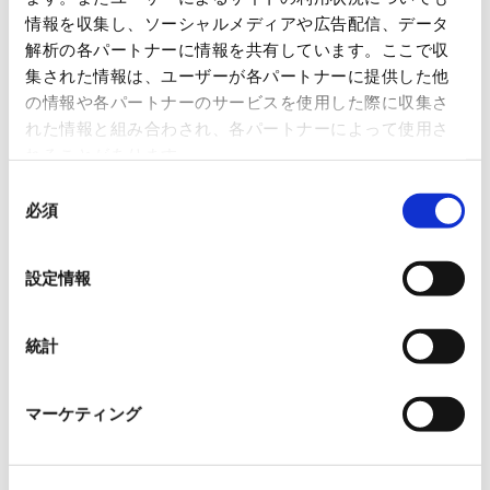
1. TCFD提言への賛同
情報を収集し、ソーシャルメディアや広告配信、データ
解析の各パートナーに情報を共有しています。ここで収
当社は2022年11月にTCFD（気候関連財務情報開示タス
集された情報は、ユーザーが各パートナーに提供した他
クフォース）提言に賛同し、気候変動を経営上の重要課
の情報や各パートナーのサービスを使用した際に収集さ
れた情報と組み合わされ、各パートナーによって使用さ
題として位置づけています。
れることがあります。
取締役会
：気候関連課題や環境課題全体の基本方針、
同
必須
重要事項、目標設定を審議・決定します。
意
の
取締役会は、全社リスク管理委員会からの報告を受
選
け、取り組みの進捗や目標達成状況を監督し、適宜方
設定情報
択
針を見直しています。
全社リスク管理委員会
：全取締役を委員とし、
統計
重大なリスクの判断や管理状況については適宜、全社
リスク管理委員会に報告されています。
マーケティング