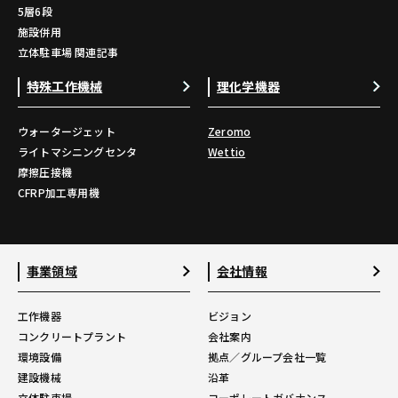
5層6段
施設併用
立体駐車場 関連記事
特殊工作機械
理化学機器
ウォータージェット
Zeromo
ライトマシニングセンタ
Wettio
摩擦圧接機
CFRP加工専用機
事業領域
会社情報
工作機器
ビジョン
コンクリートプラント
会社案内
環境設備
拠点／グループ会社一覧
建設機械
沿革
立体駐車場
コーポレートガバナンス