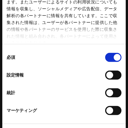
ます。またユーザーによるサイトの利用状況についても
回転シリンダ
トリートメントプロ
情報を収集し、ソーシャルメディアや広告配信、データ
NC円テーブル
コンクリートプラント 関連記事
解析の各パートナーに情報を共有しています。ここで収
NC円テーブルオプション
集された情報は、ユーザーが各パートナーに提供した他
パワーバイス
の情報や各パートナーのサービスを使用した際に収集さ
バイス部品
れた情報と組み合わされ、各パートナーによって使用さ
ワークグリッパ
れることがあります。
ロボットアクセサリー
自動化ソリューション
同
必須
カタログダウンロード
意
各種チラシダウンロード
の
生産終了品のご案内
選
設定情報
工作機器 関連コンテンツ
択
環境設備
建設機械
統計
リサイクルプラントシステム
タワークレーン - ビルマンシリーズ
バッチ式混練造粒機シリーズ
特殊機械
マーケティング
バッチ式産業用混練機シリーズ
建設機械 関連記事
連続式混合機