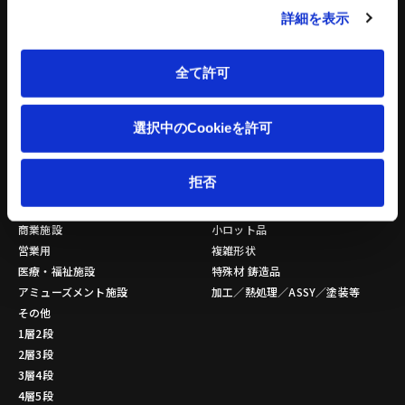
ペレット成形機
詳細を表示
もみがら成形機
もみがら粉砕機
衝撃式粉砕乾燥機
全て許可
縦型固液分離装置
トリートメントプロ
選択中のCookieを許可
環境設備 関連記事
立体駐車場
金属素形材
拒否
公共施設
量産品
商業施設
小ロット品
営業用
複雑形状
医療・福祉施設
特殊材 鋳造品
アミューズメント施設
加工／熱処理／ASSY／塗装等
その他
1層2段
2層3段
3層4段
4層5段