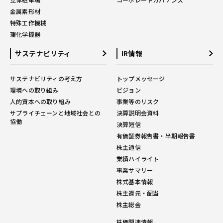
金属素形材
特殊工作機械
理化学機器
サステナビリティ
IR情報
サステナビリティの考え方
トップメッセージ
環境への取り組み
ビジョン
人的資本への取り組み
事業等のリスク
サプライチェーンと地域社会との
決算説明会資料
協働
決算短信
有価証券報告書・半期報告書
株主通信
業績ハイライト
事業サマリー
株式基本情報
株主還元・配当
株主総会
株価関連情報