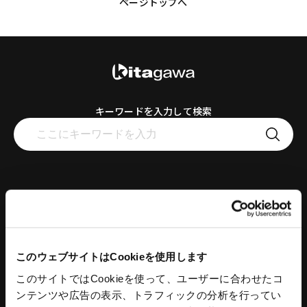
ページトップへ
キーワードを入力して検索
工作機器
コンクリートプラント
スタンダードチャック
コンクリートプラント
アドバンスチャック
コンクリートミキサ
このウェブサイトはCookieを使用します
ハンドチャック
操作盤
このサイトではCookieを使って、ユーザーに合わせたコ
チャック部品
プラント水処理設備
ンテンツや広告の表示、トラフィックの分析を行ってい
把握力計
プラント付帯設備