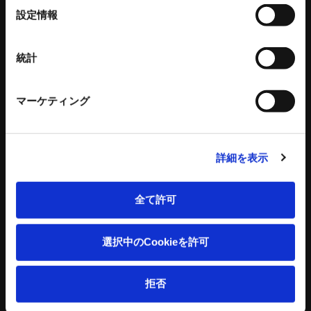
選
もみがら粉砕機
設定情報
択
衝撃式粉砕乾燥機
縦型固液分離装置
統計
トリートメントプロ
環境設備 関連記事
立体駐車場
金属素形材
マーケティング
公共施設
量産品
商業施設
小ロット品
詳細を表示
営業用
複雑形状
医療・福祉施設
特殊材 鋳造品
全て許可
アミューズメント施設
加工／熱処理／ASSY／塗装等
その他
1層2段
選択中のCookieを許可
2層3段
3層4段
4層5段
拒否
5層6段