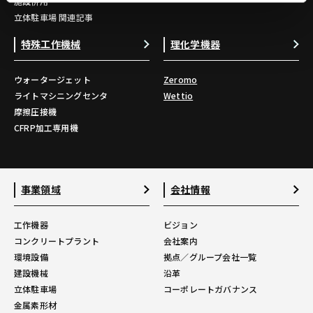
施設併用
立体駐車場 関連記事
特殊工作機械
理化学機器
ウォータージェット
Zeromo
ライトマシニングセンタ
Wettio
摩擦圧接機
CFRP加工専用機
事業領域
会社情報
工作機器
ビジョン
コンクリートプラント
会社案内
環境設備
拠点／グループ会社一覧
建設機械
沿革
立体駐車場
コーポレートガバナンス
金属素形材