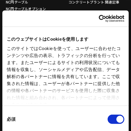
NC円テーブル
コンクリートプラント 関連記事
NC円テーブルオプション
パワーバイス
バイス部品
ワークグリッパ
ロボットアクセサリー
このウェブサイトはCookieを使用します
自動化ソリューション
このサイトではCookieを使って、ユーザーに合わせたコ
カタログダウンロード
ンテンツや広告の表示、トラフィックの分析を行ってい
各種チラシダウンロード
ます。またユーザーによるサイトの利用状況についても
生産終了品のご案内
工作機器 関連コンテンツ
情報を収集し、ソーシャルメディアや広告配信、データ
解析の各パートナーに情報を共有しています。ここで収
環境設備
建設機械
集された情報は、ユーザーが各パートナーに提供した他
の情報や各パートナーのサービスを使用した際に収集さ
リサイクルプラントシステム
タワークレーン - ビルマンシリーズ
れた情報と組み合わされ、各パートナーによって使用さ
バッチ式混練造粒機シリーズ
特殊機械
れることがあります。
バッチ式産業用混練機シリーズ
建設機械 関連記事
同
連続式混合機
必須
意
ペレット成形機
の
もみがら成形機