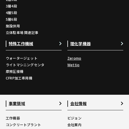
3層4段
4層5段
5層6段
施設併用
立体駐車場 関連記事
特殊工作機械
理化学機器
ウォータージェット
Zeromo
ライトマシニングセンタ
Wettio
摩擦圧接機
CFRP加工専用機
事業領域
会社情報
工作機器
ビジョン
コンクリートプラント
会社案内