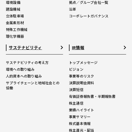
環境設備
拠点／グループ会社一覧
建設機械
沿革
立体駐車場
コーポレートガバナンス
金属素形材
特殊工作機械
理化学機器
サステナビリティ
IR情報
サステナビリティの考え方
トップメッセージ
環境への取り組み
ビジョン
人的資本への取り組み
事業等のリスク
サプライチェーンと地域社会との
決算説明会資料
協働
決算短信
有価証券報告書・半期報告書
株主通信
業績ハイライト
事業サマリー
株式基本情報
株主還元・配当