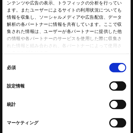
ハンドチャック
操作盤
ンテンツや広告の表示、トラフィックの分析を行ってい
チャック部品
プラント水処理設備
ます。またユーザーによるサイトの利用状況についても
把握力計
プラント付帯設備
情報を収集し、ソーシャルメディアや広告配信、データ
回転シリンダ
トリートメントプロ
解析の各パートナーに情報を共有しています。ここで収
NC円テーブル
コンクリートプラント 関連記事
集された情報は、ユーザーが各パートナーに提供した他
NC円テーブルオプション
の情報や各パートナーのサービスを使用した際に収集さ
パワーバイス
れた情報と組み合わされ、各パートナーによって使用さ
バイス部品
れることがあります。
ワークグリッパ
同
ロボットアクセサリー
必須
意
自動化ソリューション
の
カタログダウンロード
各種チラシダウンロード
選
設定情報
生産終了品のご案内
択
工作機器 関連コンテンツ
統計
環境設備
建設機械
マーケティング
リサイクルプラントシステム
タワークレーン - ビルマンシリーズ
バッチ式混練造粒機シリーズ
特殊機械