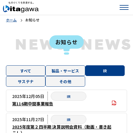
ものづくりを未来する。
ホーム
お知らせ
S
NEWS
NEW
お知らせ
すべて
製品・サービス
IR
サステナ
その他
2025年12月05日
IR
第116期中間事業報告
2025年11月27日
IR
2025年度第２四半期 決算説明会資料（動画・書き起
こし）