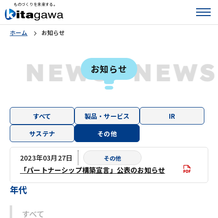
ものづくりを未来する。
ホーム
お知らせ
S
NEWS
NEW
お知らせ
すべて
製品・サービス
IR
サステナ
その他
2023年03月27日
その他
「パートナーシップ構築宣言」公表のお知らせ
年代
すべて