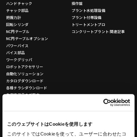
ハンドチャック
操作盤
チャック部品
プラント水処理設備
把握力計
プラント付帯設備
回転シリンダ
トリートメントプロ
NC円テーブル
コンクリートプラント 関連記事
NC円テーブルオプション
パワーバイス
バイス部品
ワークグリッパ
ロボットアクセサリー
自動化ソリューション
カタログダウンロード
各種チラシダウンロード
生産終了品のご案内
工作機器 関連コンテンツ
環境設備
建設機械
このウェブサイトはCookieを使用します
リサイクルプラントシステム
タワークレーン - ビルマンシリーズ
このサイトではCookieを使って、ユーザーに合わせたコ
バッチ式混練造粒機シリーズ
特殊機械