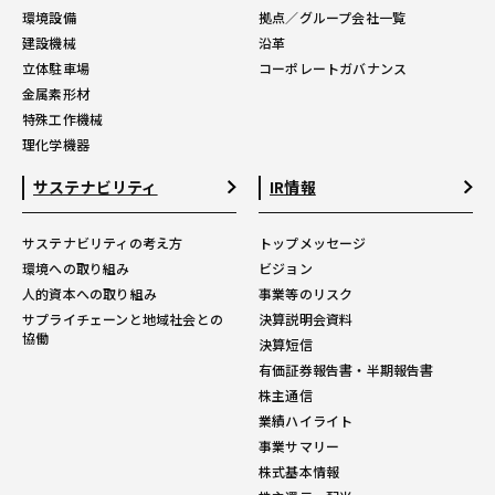
環境設備
拠点／グループ会社一覧
建設機械
沿革
立体駐車場
コーポレートガバナンス
金属素形材
特殊工作機械
理化学機器
サステナビリティ
IR情報
サステナビリティの考え方
トップメッセージ
環境への取り組み
ビジョン
人的資本への取り組み
事業等のリスク
サプライチェーンと地域社会との
決算説明会資料
協働
決算短信
有価証券報告書・半期報告書
株主通信
業績ハイライト
事業サマリー
株式基本情報