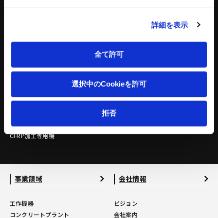
2層3段
3層4段
詳細を表示
4層5段
5層6段
施設併用
全て許可
立体駐車場 関連記事
特殊工作機械
理化学機器
選択中のCookieを許可
ウォータージェット
Zeromo
拒否
ライトマシニングセンタ
Wettio
摩擦圧接機
CFRP加工専用機
事業領域
会社情報
工作機器
ビジョン
コンクリートプラント
会社案内