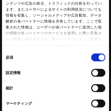
ンテンツや広告の表示、トラフィックの分析を行ってい
バッチ式産業用混練機シリーズ
建設機械 関連記事
ます。またユーザーによるサイトの利用状況についても
連続式混合機
情報を収集し、ソーシャルメディアや広告配信、データ
ペレット成形機
解析の各パートナーに情報を共有しています。ここで収
もみがら成形機
集された情報は、ユーザーが各パートナーに提供した他
もみがら粉砕機
の情報や各パートナーのサービスを使用した際に収集さ
衝撃式粉砕乾燥機
れた情報と組み合わされ、各パートナーによって使用さ
縦型固液分離装置
トリートメントプロ
れることがあります。
環境設備 関連記事
同
必須
意
立体駐車場
金属素形材
の
選
公共施設
量産品
設定情報
択
商業施設
小ロット品
営業用
複雑形状
統計
医療・福祉施設
特殊材 鋳造品
アミューズメント施設
加工／熱処理／ASSY／塗装等
その他
マーケティング
1層2段