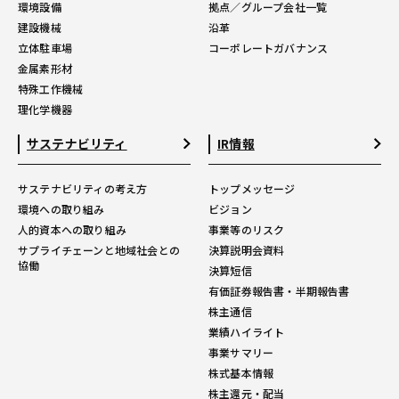
環境設備
拠点／グループ会社一覧
建設機械
沿革
立体駐車場
コーポレートガバナンス
金属素形材
特殊工作機械
理化学機器
サステナビリティ
IR情報
サステナビリティの考え方
トップメッセージ
環境への取り組み
ビジョン
人的資本への取り組み
事業等のリスク
サプライチェーンと地域社会との
決算説明会資料
協働
決算短信
有価証券報告書・半期報告書
株主通信
業績ハイライト
事業サマリー
株式基本情報
株主還元・配当