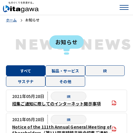
ものづくりを未来する。
ホーム
お知らせ
S
NEWS
NEW
お知らせ
すべて
製品・サービス
IR
サステナ
その他
2021年05月28日
IR
招集ご通知に際してのインターネット開示事項
2021年05月28日
IR
Notice of the 111th Annual General Meeting of
Shareholders（第111回定時株主総会招集ご通知