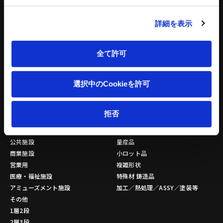
バッチ式産業用混練機シリーズ
建設機械 関連記事
連続式混合機
詳細を表示
ペレット成形機
もみがら成形機
もみがら粉砕機
全て許可
衝撃式粉砕乾燥機
縦型固液分離装置
選択中のCookieを許可
トリートメントプロ
環境設備 関連記事
拒否
立体駐車場
金属素形材
公共施設
量産品
商業施設
小ロット品
営業用
複雑形状
医療・福祉施設
特殊材 鋳造品
アミューズメント施設
加工／熱処理／ASSY／塗装等
その他
1層2段
2層3段