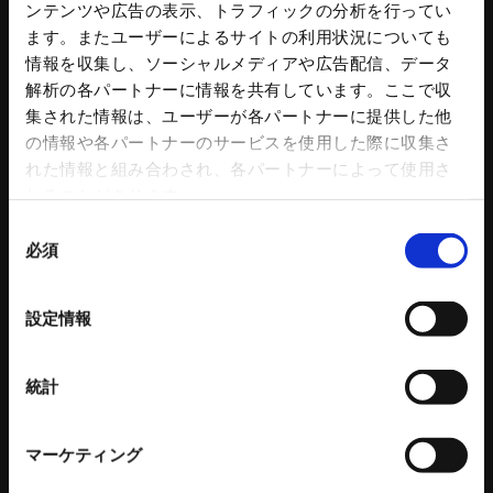
ハンドチャック
操作盤
ンテンツや広告の表示、トラフィックの分析を行ってい
チャック部品
プラント水処理設備
ます。またユーザーによるサイトの利用状況についても
把握力計
プラント付帯設備
情報を収集し、ソーシャルメディアや広告配信、データ
回転シリンダ
トリートメントプロ
解析の各パートナーに情報を共有しています。ここで収
NC円テーブル
コンクリートプラント 関連記事
集された情報は、ユーザーが各パートナーに提供した他
NC円テーブルオプション
の情報や各パートナーのサービスを使用した際に収集さ
パワーバイス
れた情報と組み合わされ、各パートナーによって使用さ
バイス部品
れることがあります。
ワークグリッパ
同
ロボットアクセサリー
必須
意
自動化ソリューション
の
カタログダウンロード
各種チラシダウンロード
選
設定情報
生産終了品のご案内
択
工作機器 関連コンテンツ
統計
環境設備
建設機械
マーケティング
リサイクルプラントシステム
タワークレーン - ビルマンシリーズ
バッチ式混練造粒機シリーズ
特殊機械