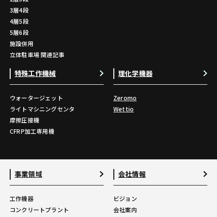
3層4段
4層5段
5層6段
施設併用
立体駐車場 関連記事
特殊工作機械
理化学機器
ウォータージェット
Zeromo
ライトマシニングセンタ
Wettio
摩擦圧接機
CFRP加工専用機
事業領域
会社情報
工作機器
ビジョン
コンクリートプラント
会社案内