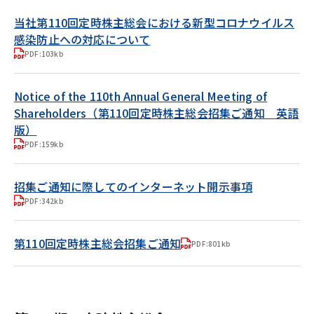
当社第110回定時株主総会における新型コロナウイルス
感染防止への対応について
PDF:103kb
Notice of the 110th Annual General Meeting of
Shareholders（第110回定時株主総会招集ご通知 英語
版）
PDF:159kb
招集ご通知に際してのインターネット開示事項
PDF:342kb
第110回定時株主総会招集ご通知
PDF:801kb