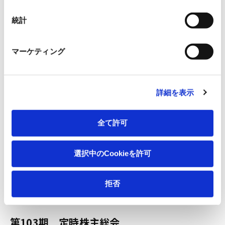
「第105期定時株主総会招集ご通知」の一部修正のお知
統計
らせ
PDF:31kb
マーケティング
第105期定時株主総会招集ご通知
PDF:587kb
詳細を表示
第104期 定時株主総会
全て許可
(2014年6月24日)
選択中のCookieを許可
第104期定時株主総会決議ご通知
PDF:413kb
拒否
第103期 定時株主総会