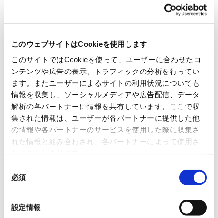
第106期定時株主総会招集ご通知の一部訂正のお知らせ
PDF:88kb
第106期定時株主総会招集ご通知に際してのインターネ
このウェブサイトはCookieを使用します
ット開示事項の一部訂正のお知らせ
このサイトではCookieを使って、ユーザーに合わせたコ
PDF:90kb
ンテンツや広告の表示、トラフィックの分析を行ってい
ます。またユーザーによるサイトの利用状況についても
第106期定時株主総会招集ご通知
PDF:759kb
情報を収集し、ソーシャルメディアや広告配信、データ
解析の各パートナーに情報を共有しています。ここで収
集された情報は、ユーザーが各パートナーに提供した他
招集ご通知に際してのインターネット開示事項
の情報や各パートナーのサービスを使用した際に収集さ
PDF:414kb
れた情報と組み合わされ、各パートナーによって使用さ
れることがあります。
同
必須
意
第105期 定時株主総会
の
(2015年6月26日)
選
設定情報
択