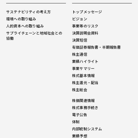
サステナビリティの考え方
トップメッセージ
環境への取り組み
ビジョン
人的資本への取り組み
事業等のリスク
サプライチェーンと地域社会との
決算説明会資料
協働
決算短信
有価証券報告書・半期報告書
株主通信
業績ハイライト
事業サマリー
株式基本情報
株主還元・配当
株主総会
株価関連情報
株式事務手続き
電子公告
体制
内部統制システム
業績予想