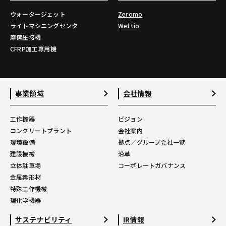
ウォータージェット
Zeromo
ライトマシニングセンタ
Wettio
摩擦圧接機
CFRP加工専用機
事業領域
会社情報
工作機器
ビジョン
コンクリートプラント
会社案内
環境設備
拠点／グループ会社一覧
建設機械
沿革
立体駐車場
コーポレートガバナンス
金属素形材
特殊工作機械
理化学機器
サステナビリティ
IR情報