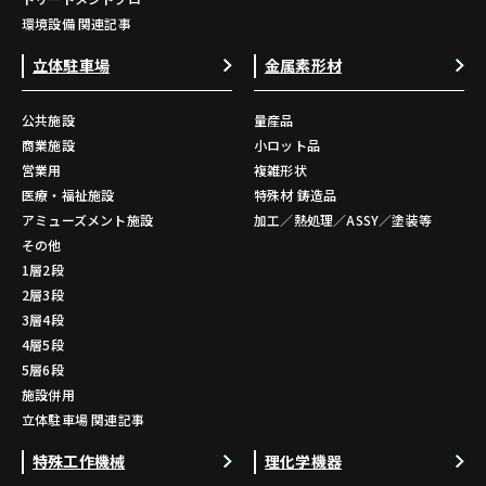
環境設備 関連記事
立体駐車場
金属素形材
公共施設
量産品
商業施設
小ロット品
営業用
複雑形状
医療・福祉施設
特殊材 鋳造品
アミューズメント施設
加工／熱処理／ASSY／塗装等
その他
1層2段
2層3段
3層4段
4層5段
5層6段
施設併用
立体駐車場 関連記事
特殊工作機械
理化学機器