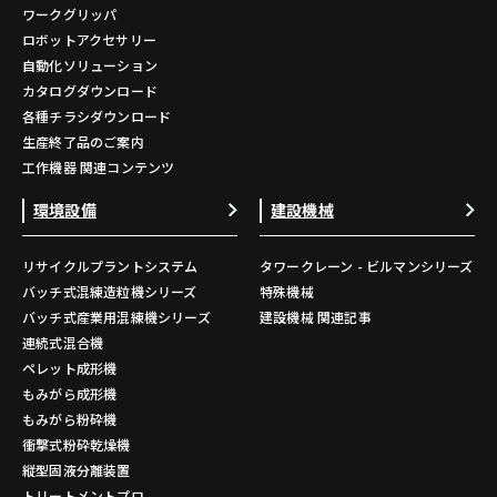
ワークグリッパ
ロボットアクセサリー
自動化ソリューション
カタログダウンロード
各種チラシダウンロード
生産終了品のご案内
工作機器 関連コンテンツ
環境設備
建設機械
リサイクルプラントシステム
タワークレーン - ビルマンシリーズ
バッチ式混練造粒機シリーズ
特殊機械
バッチ式産業用混練機シリーズ
建設機械 関連記事
連続式混合機
ペレット成形機
もみがら成形機
もみがら粉砕機
衝撃式粉砕乾燥機
縦型固液分離装置
トリートメントプロ