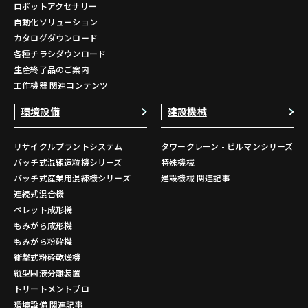
ロボットアクセサリー
自動化ソリューション
カタログダウンロード
各種チラシダウンロード
生産終了品のご案内
工作機器 関連コンテンツ
環境設備
建設機械
リサイクルプラントシステム
タワークレーン - ビルマンシリーズ
バッチ式混練造粒機シリーズ
特殊機械
バッチ式産業用混練機シリーズ
建設機械 関連記事
連続式混合機
ペレット成形機
もみがら成形機
もみがら粉砕機
衝撃式粉砕乾燥機
縦型固液分離装置
トリートメントプロ
環境設備 関連記事