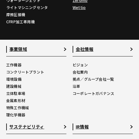
ウォータージェット
Zeromo
ライトマシニングセンタ
Wettio
摩擦圧接機
CFRP加工専用機
事業領域
会社情報
工作機器
ビジョン
コンクリートプラント
会社案内
環境設備
拠点／グループ会社一覧
建設機械
沿革
立体駐車場
コーポレートガバナンス
金属素形材
特殊工作機械
理化学機器
サステナビリティ
IR情報