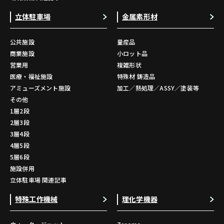
立体駐車場
金属素形材
公共施設
量産品
商業施設
小ロット品
営業用
複雑形状
医療・福祉施設
特殊材 鋳造品
アミューズメント施設
加工／熱処理／ASSY／塗装等
その他
1層2段
2層3段
3層4段
4層5段
5層6段
施設併用
立体駐車場 関連記事
特殊工作機械
理化学機器